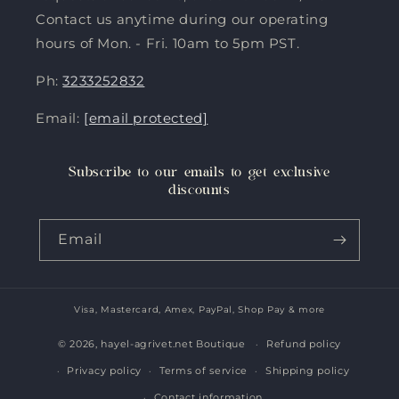
Contact us anytime during our operating
hours of Mon. - Fri. 10am to 5pm PST.
Ph:
3233252832
Email:
[email protected]
Subscribe to our emails to get exclusive
discounts
Email
Visa, Mastercard, Amex, PayPal, Shop Pay & more
Payment
methods
© 2026,
hayel-agrivet.net Boutique
Refund policy
Privacy policy
Terms of service
Shipping policy
Contact information