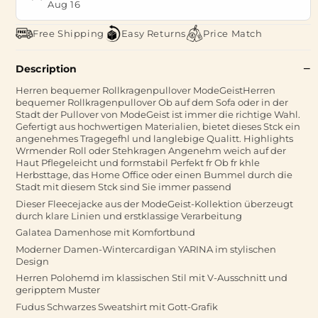
Aug 16
Free Shipping
Easy Returns
Price Match
Description
Herren bequemer Rollkragenpullover ModeGeistHerren
bequemer Rollkragenpullover Ob auf dem Sofa oder in der
Stadt der Pullover von ModeGeist ist immer die richtige Wahl.
Gefertigt aus hochwertigen Materialien, bietet dieses Stck ein
angenehmes Tragegefhl und langlebige Qualitt. Highlights
Wrmender Roll oder Stehkragen Angenehm weich auf der
Haut Pflegeleicht und formstabil Perfekt fr Ob fr khle
Herbsttage, das Home Office oder einen Bummel durch die
Stadt mit diesem Stck sind Sie immer passend
Dieser Fleecejacke aus der ModeGeist-Kollektion überzeugt
durch klare Linien und erstklassige Verarbeitung
Galatea Damenhose mit Komfortbund
Moderner Damen-Wintercardigan YARINA im stylischen
Design
Herren Polohemd im klassischen Stil mit V-Ausschnitt und
geripptem Muster
Fudus Schwarzes Sweatshirt mit Gott-Grafik