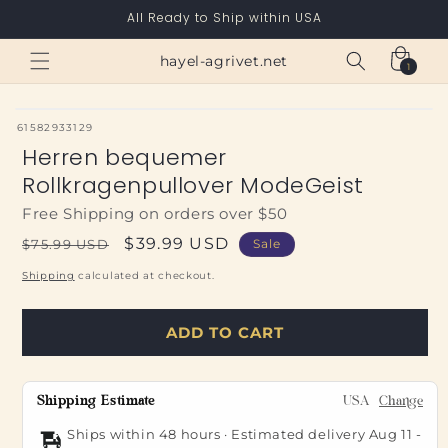
Skip to
All Ready to Ship within USA
content
Cart
hayel-agrivet.net
1
1
item
SKU:
61582933129
Herren bequemer
Rollkragenpullover ModeGeist
Free Shipping on orders over $50
Regular
Sale
$39.99 USD
$75.99 USD
Sale
price
price
Shipping
calculated at checkout.
ADD TO CART
Shipping Estimate
USA
Change
Ships within 48 hours · Estimated delivery
Aug 11
-