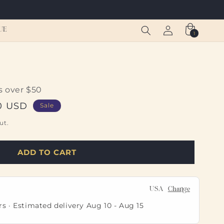
Log
Cart
UE
1
1
in
item
s over $50
0 USD
Sale
ut.
ADD TO CART
USA
Change
rs · Estimated delivery
Aug 10
-
Aug 15