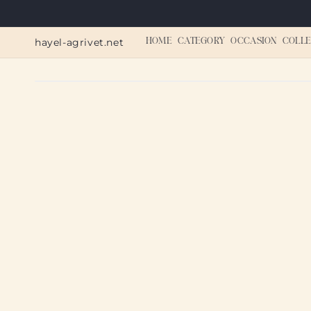
Skip to
content
hayel-agrivet.net
HOME
CATEGORY
OCCASION
COLLE