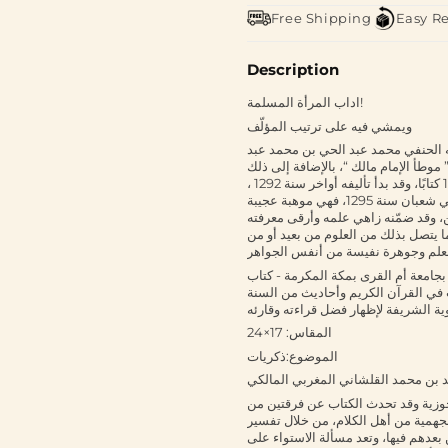
Free Shipping
Easy R
Description
اداب المرأة المسلمة!
ويمشي فيه على ترتيب المؤلّف
قيه الحنفي محمد عبد الحي بن محمد عبد
 موطأ الإمام مالك “، بالإضافة إلى ذلك
فهو أحد الكتب الكبار التي ألفها الإمام اللَّكنَويّ من كتبه الكثيرة البالغة 115 كتابًا، وقد بدأ تأليفه أواخر سنة 1292 ،
وكانت سِنُّه 27 سنة، ثم اعترضته أسفار وأعراض وأشغال فأتمّ تأليفه في شعبان سنة 1295، فهي موهبة عجيبة
ن، وقد ضمّنه زاهي علمه وأرقى معرفته
 يتصل بذلك من العلوم من بعيد أو من
العلم وجوهرة نفيسة من أنفس الجواهر
بجامعة أم القرى بمكة المكرمة - كتاب
 في القرآن الكريم وأحاديث من السنة
وية الشريفة لإظهار فضل قراءته وقارئه
المقاس: 17×24
الموضوع:ذكريات
د بن محمد القلشاني المغربي المالكي
جوزية وقد تحدث الكتاب عن فرقتين من
لجهمية من أهل الكلام، من خلال تفسير
بعدهم فيها، وتعد مسألة الاستواء على