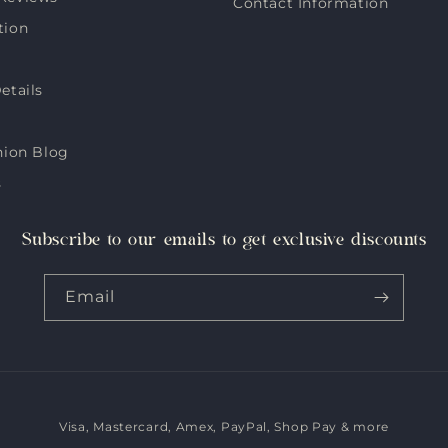
Contact Information
tion
etails
hion Blog
s
Subscribe to our emails to get exclusive discounts
Email
Visa, Mastercard, Amex, PayPal, Shop Pay & more
Payment