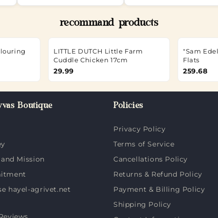
recommand products
olouring
LITTLE DUTCH Little Farm
"Sam Ede
Cuddle Chicken 17cm
Flats
29.99
259.68
vas Boutique
Policies
Privacy Policy
ey
Terms of Service
 and Mission
Cancellations Policy
itment
Returns & Refund Policy
 hayel-agrivet.net
Payment & Billing Policy
Shipping Policy
Reviews