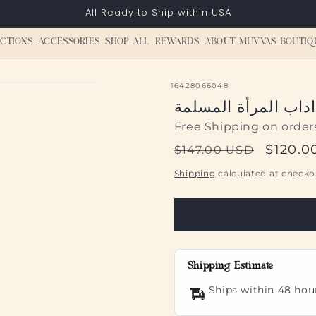
All Ready to Ship within USA
CTIONS
ACCESSORIES
SHOP ALL
REWARDS
ABOUT MUVVAS BOUTIQ
SKU:
16428066048
اداب المرأة المسلمة
Free Shipping on order
Regular
Sale
$120.0
$147.00 USD
price
price
Shipping
calculated at checko
Shipping Estimate
Ships within 48 hou