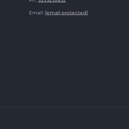
Ph:
3233252832
Email:
[email protected]