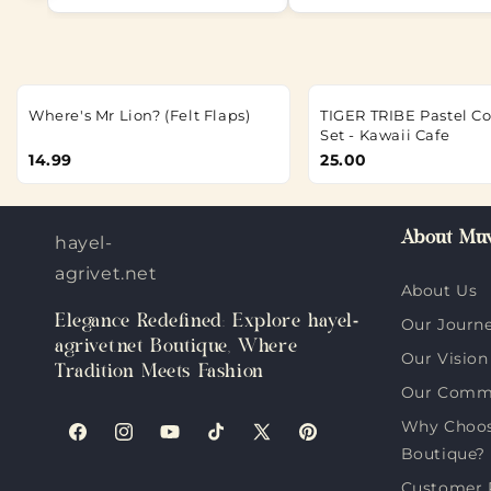
Where's Mr Lion? (Felt Flaps)
TIGER TRIBE Pastel C
Set - Kawaii Cafe
14.99
25.00
About Muv
hayel-
agrivet.net
About Us
Elegance Redefined: Explore hayel-
Our Journ
agrivet.net Boutique, Where
Our Vision
Tradition Meets Fashion
Our Comm
Why Choose
Facebook
Instagram
YouTube
TikTok
X
Pinterest
Boutique?
(Twitter)
Customer 