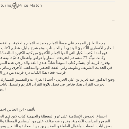
eturns
Price Match
مع « التعليق الممجد على موطأ الإمام محمد »، للإمام والعلامة ، والف
الحليم الأنصاري اللَّكنَويّ الهندي، أبوالحسنات، وهو شرح جليل، عظيم لكتاب ”
وقدرة غريبة أن يتسنّم كتاب الموطأ شابٌّ هندي اللغة والدار في هذه الس
في الحديث الشريف وعلومه، وفي الفقه الحنفي والمذاهب الأخرى وسائر ما
قريب- فجاء هذا الكتاب درة فريدة من درر 
وضع الدكتور عبدالعزيز بن علي الحربي - أستاذ القراءات والتفسير المشارك 
تحزيب القرآن هذا، فغاص في فضل تلاوة القرآن الكريم واستدل بآيات
النب
تأليف - ابن العباس احم
اجتماع الجيوش الإسلامية على غزو المعطلة والجهمية كتاب لابن قيم ال
الفرق والمذاهب الكلامية، وقد رد فيه مؤلفه على من أسماهم المعطِّلة وا
بعض آيات الصفات، وأقوال العلماء و المفسرين من الصحابة و التابعين ومن 