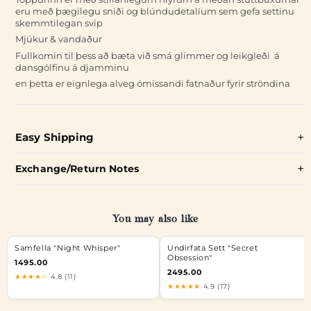
eru með þægilegu sniði og blúndudetalíum sem gefa settinu
skemmtilegan svip
Mjúkur & vandaður
Fullkomin til þess að bæta við smá glimmer og leikgleði á
dansgólfinu á djamminu
en þetta er eignlega alveg ómissandi fatnaður fyrir ströndina
Easy Shipping
Exchange/Return Notes
You may also like
Samfella "Night Whisper"
Undirfata Sett "Secret
Obsession"
1495.00
2495.00
★★★★☆
4.8 (11)
★★★★★
4.9 (17)