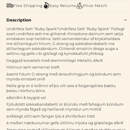
Free Shipping
Easy Returns
Price Match
Description
Undirfata Sett "Ruby Spark"Undirfata Sett "Ruby Spark" Fallegt
svart undirfata sett me glitrandi rhinestone steinum sem setja
einstakan svip heildina. Setti samanstendur af brjstahaldara
me stillanlegum hlrum, G streng og sokkabandabelti me
stillanlegum sokkabndum. Glitrandi smatriin draga auga a
settinu og gefa v bi glsilegt og kynokkafullt yfirbrag.
Geggjað korselett með skemmtilegri Metallic áferð
Hönnun sem sameinar kraft
ásamt háum G-streng með skrauthringjum og böndum sem
mynda einstakt snið
Þetta grip er á leiðinni ef þú vilt vera á forgangslista bættu
þessu í körfunu þína
aðsniðin & teygist vel
Fjólublátt sokkabandabelti úr blúndu með fallegum böndum
sem mynda fágað og heillandi mynstur um mittið
sviðslegt útlit sem fangar ljós á áhrifaríkan hátt
á meðan nærbuxurnar gefa útlitinu mjúka og glæsilega áferð
Toppurinn er með stillanlegum hlýrum á meðan stuttbuxurnar