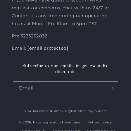
requests or concerns, chat with us 24/7 or
Contact us anytime during our operating
hours of Mon. - Fri. 10am to 5pm PST.
Ph:
3233252832
Email:
[email protected]
Subscribe to our emails to get exclusive
discounts
Email
Visa, Mastercard, Amex, PayPal, Shop Pay & more
Payment
methods
© 2026,
hayel-agrivet.net Boutique
Refund policy