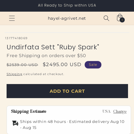
Skip to
All Ready to Ship within USA
content
Cart
hayel-agrivet.net
1
1
item
SKU:
13177418069
Undirfata Sett "Ruby Spark"
Free Shipping on orders over $50
Regular
Sale
$2495.00 USD
$2539.00 USD
Sale
price
price
Shipping
calculated at checkout.
ADD TO CART
Shipping Estimate
USA
Change
Ships within 48 hours · Estimated delivery
Aug 10
-
Aug 15